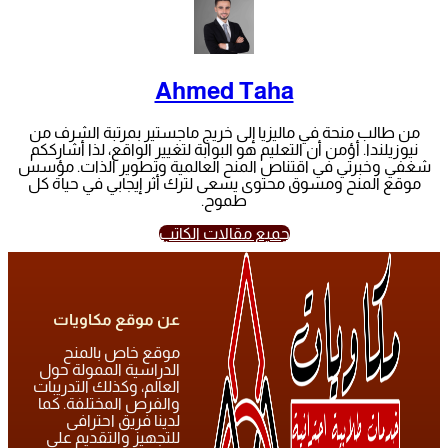
Ahmed Taha
من طالب منحة في ماليزيا إلى خريج ماجستير بمرتبة الشرف من
نيوزيلندا. أؤمن أن التعليم هو البوابة لتغيير الواقع، لذا أشارككم
شغفي وخبرتي في اقتناص المنح العالمية وتطوير الذات. مؤسس
موقع المنح ومسوق محتوى يسعى لترك أثر إيجابي في حياة كل
طموح.
جميع مقالات الكاتب
عن موقع مكاويات
موقع خاص بالمنح
الدراسية الممولة حول
العالم، وكذلك التدريبات
والفرص المختلفة. كما
لدينا فريق احترافى
للتجهيز والتقديم على