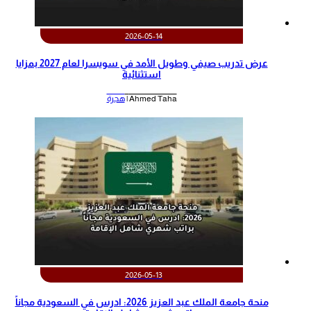
2026-05-14
عرض تدريب صيفي وطويل الأمد في سويسرا لعام 2027 بمزايا
استثنائية
Ahmed Taha |
هجرة
2026-05-13
منحة جامعة الملك عبد العزيز 2026: ادرس في السعودية مجاناً