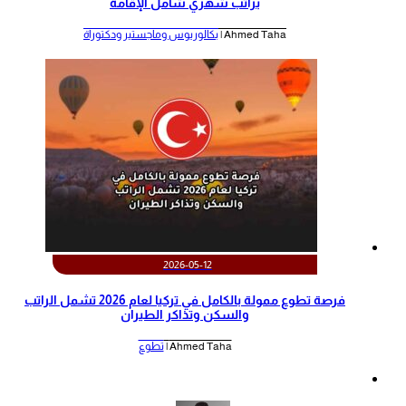
براتب شهري شامل الإقامة
Ahmed Taha |
بكالوريوس وماجستير ودكتوراة
2026-05-12
‫فرصة تطوع ممولة بالكامل في تركيا لعام 2026 تشمل الراتب
والسكن وتذاكر الطيران‬
Ahmed Taha |
تطوع