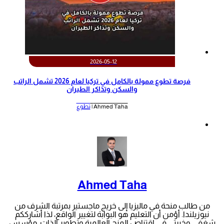
2026-05-12
‫فرصة تطوع ممولة بالكامل في تركيا لعام 2026 تشمل الراتب
والسكن وتذاكر الطيران‬
Ahmed Taha |
تطوع
Ahmed Taha
من طالب منحة في ماليزيا إلى خريج ماجستير بمرتبة الشرف من
نيوزيلندا. أؤمن أن التعليم هو البوابة لتغيير الواقع، لذا أشارككم
شغفي وخبرتي في اقتناص المنح العالمية وتطوير الذات. مؤسس