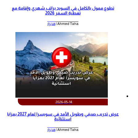
تطوع ممول بالكامل في السويد براتب شهري وإقامة مع
تغطية السفر 2026
Ahmed Taha |
هجرة
2026-05-14
عرض تدريب صيفي وطويل الأمد في سويسرا لعام 2027 بمزايا
استثنائية
Ahmed Taha |
هجرة