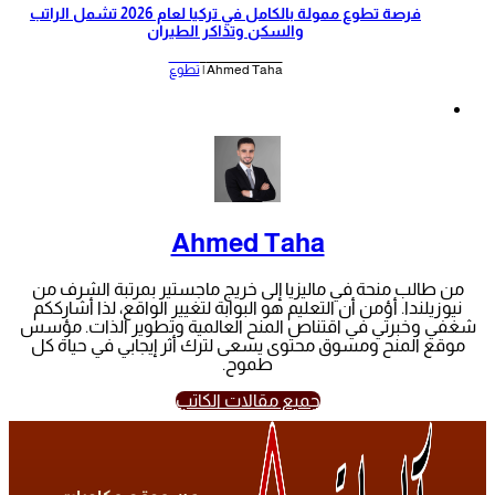
‫فرصة تطوع ممولة بالكامل في تركيا لعام 2026 تشمل الراتب
والسكن وتذاكر الطيران‬
Ahmed Taha |
تطوع
Ahmed Taha
من طالب منحة في ماليزيا إلى خريج ماجستير بمرتبة الشرف من
نيوزيلندا. أؤمن أن التعليم هو البوابة لتغيير الواقع، لذا أشارككم
شغفي وخبرتي في اقتناص المنح العالمية وتطوير الذات. مؤسس
موقع المنح ومسوق محتوى يسعى لترك أثر إيجابي في حياة كل
طموح.
جميع مقالات الكاتب