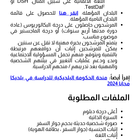
اللغة الألمانية على سبيل المثال. DSH أو
TestDaF.
البلدان المؤهلة:
انقر هنا
للحصول على قائمة
البلدان النامية المؤهلة.
المرشحون حاصلون على درجة البكالوريوس (عادة
دورة مدتها أربع سنوات) أو درجة الماجستير في
موضوع مناسب.
يتمتع المرشحون بخبرة مهنية لا تقل عن سنتين.
يمكن للمرشحين إثبات أن دوافعهم مرتبطة
بالتنمية ويتوقع منهم تحمل المسؤولية الاجتماعية
وبدء ودعم عمليات التغيير في بيئتهم الشخصية
والمهنية بعد تدريبهم / منحهم الدراسية.
إقرأ أيضاً:
منحة الحكومة البلجيكية للدراسة في بلجيكا
مجانا 2024
الملفات المطلوبة
أعلى درجة دبلوم
السيرة الذاتية
صورة شخصية حديثة بحجم جواز السفر
إثبات الجنسية (جواز السفر ، بطاقة الهوية)
إثبات اللغة