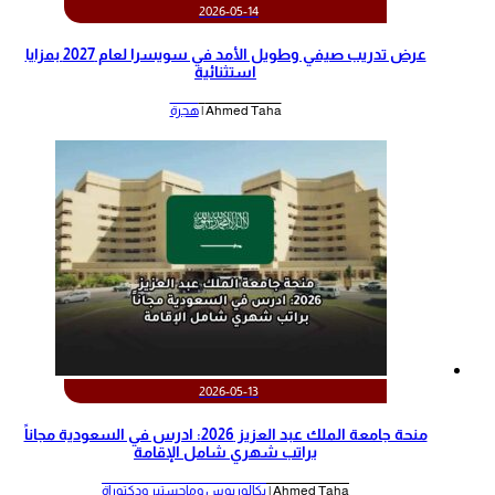
2026-05-14
عرض تدريب صيفي وطويل الأمد في سويسرا لعام 2027 بمزايا
استثنائية
Ahmed Taha |
هجرة
2026-05-13
منحة جامعة الملك عبد العزيز 2026: ادرس في السعودية مجاناً
براتب شهري شامل الإقامة
Ahmed Taha |
بكالوريوس وماجستير ودكتوراة