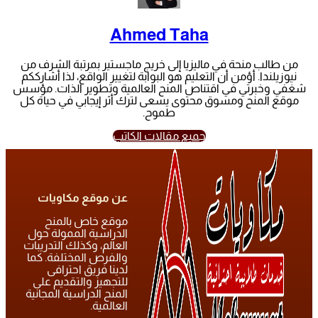
Ahmed Taha
من طالب منحة في ماليزيا إلى خريج ماجستير بمرتبة الشرف من
نيوزيلندا. أؤمن أن التعليم هو البوابة لتغيير الواقع، لذا أشارككم
شغفي وخبرتي في اقتناص المنح العالمية وتطوير الذات. مؤسس
موقع المنح ومسوق محتوى يسعى لترك أثر إيجابي في حياة كل
طموح.
جميع مقالات الكاتب
عن موقع مكاويات
موقع خاص بالمنح
الدراسية الممولة حول
العالم، وكذلك التدريبات
والفرص المختلفة. كما
لدينا فريق احترافى
للتجهيز والتقديم على
المنح الدراسية المجانية
العالمية.