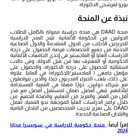
يورو لمرشحي الدكتوراه.
نبذة عن المنحة
منحة DAAD هي منحة دراسية ممولة بالكامل للطلاب
الدوليين من الحكومة الألمانية. تتيح المنح الدراسية
للخريجين الأجانب من الدول المتقدمة والدول الصناعية
الحديثة من جميع التخصصات فرصة الحصول على درجة
الدراسات العليا أو الماجستير في إحدى الجامعات الألمانية
الحكومية أو المعترف بها من قبل الدولة، وفي حالات
استثنائية للحصول على درجة الدكتوراه، والحصول على
مؤهل جامعي ( الماجستير/الدكتوراه) في ألمانيا. علاوة
على ذلك، يلعب الخبراء المدربون جيدًا، والذين يتواصلون
مع شركاء دوليين، دورًا مهمًا في التنمية المستدامة
لبلدانهم. فهي أفضل ضمان لمستقبل أفضل مع قدر
أقل من الفقر، والمزيد من التعليم، والصحة للجميع. من
خلال برامج الدراسات العليا الموجهة نحو التنمية، تعمل
DAAD على تعزيز تدريب المتخصصين من البلدان النامية
والبلدان الصناعية الجديدة.
إقرأ أيضاً:
منحة حكومية للدراسة في سويسرا مجانا
2024