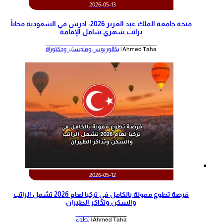
2026-05-13
منحة جامعة الملك عبد العزيز 2026: ادرس في السعودية مجاناً
براتب شهري شامل الإقامة
Ahmed Taha |
بكالوريوس وماجستير ودكتوراة
2026-05-12
‫فرصة تطوع ممولة بالكامل في تركيا لعام 2026 تشمل الراتب
والسكن وتذاكر الطيران‬
Ahmed Taha |
تطوع