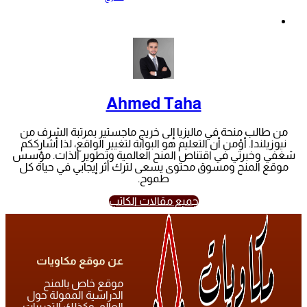
Ahmed Taha
من طالب منحة في ماليزيا إلى خريج ماجستير بمرتبة الشرف من
نيوزيلندا. أؤمن أن التعليم هو البوابة لتغيير الواقع، لذا أشارككم
شغفي وخبرتي في اقتناص المنح العالمية وتطوير الذات. مؤسس
موقع المنح ومسوق محتوى يسعى لترك أثر إيجابي في حياة كل
طموح.
جميع مقالات الكاتب
عن موقع مكاويات
موقع خاص بالمنح
الدراسية الممولة حول
العالم، وكذلك التدريبات