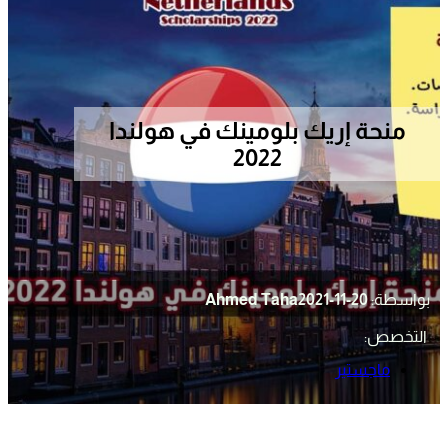
منحة إريك بلومينك في هولندا
2022
بواسطة:
2021-11-20
Ahmed Taha
التخصص:
ماجستير