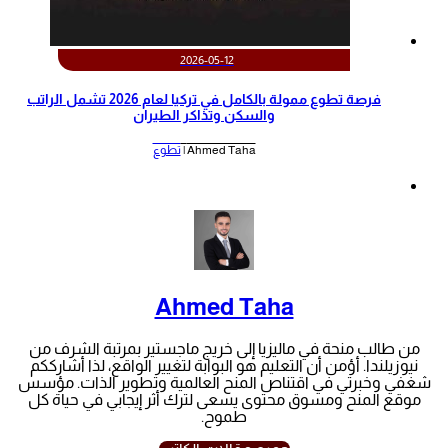
2026-05-12
‫فرصة تطوع ممولة بالكامل في تركيا لعام 2026 تشمل الراتب
والسكن وتذاكر الطيران‬
Ahmed Taha |
تطوع
Ahmed Taha
من طالب منحة في ماليزيا إلى خريج ماجستير بمرتبة الشرف من
نيوزيلندا. أؤمن أن التعليم هو البوابة لتغيير الواقع، لذا أشارككم
شغفي وخبرتي في اقتناص المنح العالمية وتطوير الذات. مؤسس
موقع المنح ومسوق محتوى يسعى لترك أثر إيجابي في حياة كل
طموح.