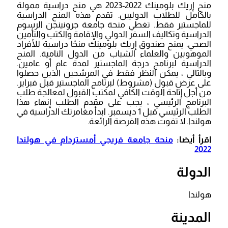
منح إريك بلومينك 2022-2023 هي منح دراسية ممولة
بالكامل للطلاب الدوليين. تقدم هذه المنح الدراسية
للماجستير فقط. تغطي منحة جامعة جرونينجن الرسوم
الدراسية وتكاليف السفر الدولي والإقامة والكتب والتأمين
الصحي. يمنح صندوق إريك بلومينك منحًا دراسية للأفراد
الموهوبين والعلماء الشباب من الدول النامية. المنح
الدراسية لبرنامج درجة الماجستير لمدة عام أو عامين.
وبالتالي ، يمكن النظر فقط في المرشحين الذين حصلوا
على عرض قبول (مشروط) لبرنامج الماجستير قبل فبراير.
من أجل إتاحة الوقت الكافي لمكتب القبول لمعالجة طلب
البرنامج الرئيسي ، يجب على مقدم الطلب إنهاء هذا
الطلب الرئيسي قبل 1 ديسمبر. ابدأ مغامرتك الدراسية في
هولندا. لا تفوت هذه الفرصة الرائعة.
اقرأ أيضا:
منحة جامعة فريجي أمستردام في هولندا
2022
الدولة
هولندا
المدينة