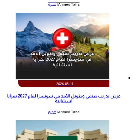
Ahmed Taha |
هجرة
2026-05-14
عرض تدريب صيفي وطويل الأمد في سويسرا لعام 2027 بمزايا
استثنائية
Ahmed Taha |
هجرة