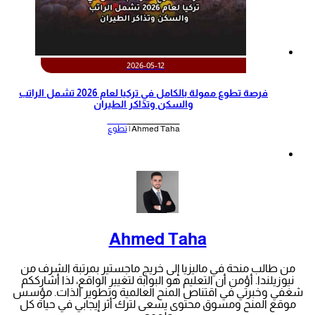
2026-05-12
‫فرصة تطوع ممولة بالكامل في تركيا لعام 2026 تشمل الراتب
والسكن وتذاكر الطيران‬
Ahmed Taha |
تطوع
Ahmed Taha
من طالب منحة في ماليزيا إلى خريج ماجستير بمرتبة الشرف من
نيوزيلندا. أؤمن أن التعليم هو البوابة لتغيير الواقع، لذا أشارككم
شغفي وخبرتي في اقتناص المنح العالمية وتطوير الذات. مؤسس
موقع المنح ومسوق محتوى يسعى لترك أثر إيجابي في حياة كل