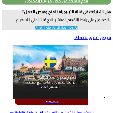
قدم للمنحة من خلال فريقنا المختص
هل اشتركت في قناة التيليجرام للمنح وفرص العمل؟
للحصول علي رابط التقديم المباشر، تابع قناتنا علي التيليجرام
اضغط هنا للانضمام للقناة
فرص أخري تهمك
2026-05-16
تطوع ممول بالكامل في السويد براتب شهري وإقامة مع