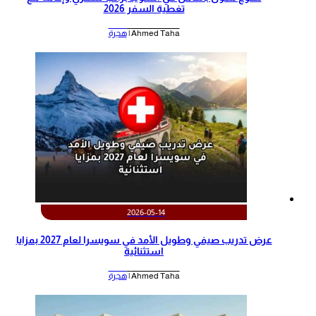
تغطية السفر 2026
Ahmed Taha |
هجرة
2026-05-14
عرض تدريب صيفي وطويل الأمد في سويسرا لعام 2027 بمزايا
استثنائية
Ahmed Taha |
هجرة