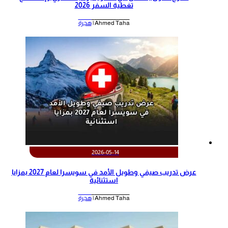
تغطية السفر 2026
Ahmed Taha |
هجرة
2026-05-14
عرض تدريب صيفي وطويل الأمد في سويسرا لعام 2027 بمزايا
استثنائية
Ahmed Taha |
هجرة