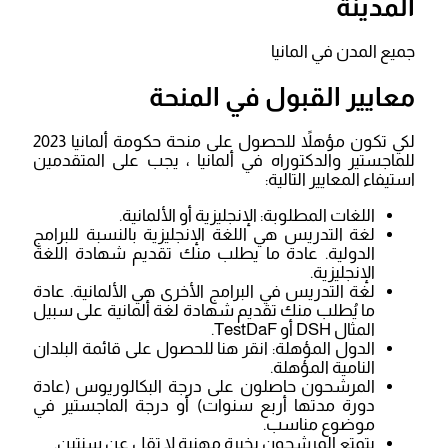
المدينة
جميع المدن في المانيا
معايير القبول في المنحة
لكي تكون مؤهلاً للحصول على منحة حكومة ألمانيا 2023
للماجستير والدكتوراه في ألمانيا ، يجب على المتقدمين
استيفاء المعايير التالية:
اللغات المطلوبة: الإنجليزية أو الألمانية.
لغة التدريس هي اللغة الإنجليزية بالنسبة للبرامج
الدولية. عادة ما يطلب منك تقديم شهادة اللغة
الإنجليزية.
لغة التدريس في البرامج الأخرى هي الألمانية. عادة
ما يُطلب منك تقديم شهادة لغة ألمانية على سبيل
المثال DSH أو TestDaF.
الدول المؤهلة: انقر هنا للحصول على قائمة البلدان
النامية المؤهلة.
المرشحون حاصلون على درجة البكالوريوس (عادة
دورة مدتها أربع سنوات) أو درجة الماجستير في
موضوع مناسب.
يتمتع المرشحون بخبرة مهنية لا تقل عن سنتين.