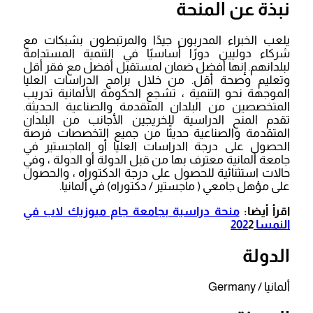
نبذة عن المنحة
يلعب الخبراء المدربون جيدًا والمرتبطون بشبكات مع
شركاء دوليين دورًا أساسيًا في التنمية المستدامة
لبلدانهم. إنها أفضل ضمان لمستقبل أفضل مع فقر أقل
وتعليم وصحة أقل. من خلال برامج الدراسات العليا
الموجهة نحو التنمية ، تشجع الحكومة الألمانية تدريب
المتخصصين من البلدان المتقدمة والصناعية الحديثة.
تقدم المنح الدراسية للخريجين الأجانب من البلدان
المتقدمة والصناعية حديثًا من جميع التخصصات فرصة
الحصول على درجة الدراسات العليا أو الماجستير في
جامعة ألمانية معترف بها من قبل الدولة أو الدولة ، وفي
حالات استثنائية للحصول على درجة الدكتوراه ، والحصول
على مؤهل جامعي ( ماجستير / دكتوراه) في ألمانيا.
اقرأ أيضا:
منحة دراسية بجامعة جام ميوزيك لاب في
النمسا 202
2
الدولة
ألمانيا / Germany