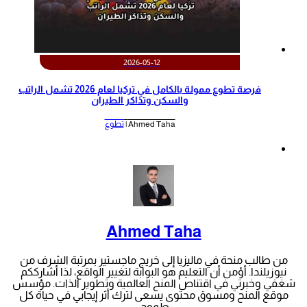
2026-05-12
‫فرصة تطوع ممولة بالكامل في تركيا لعام 2026 تشمل الراتب
والسكن وتذاكر الطيران‬
Ahmed Taha |
تطوع
Ahmed Taha
من طالب منحة في ماليزيا إلى خريج ماجستير بمرتبة الشرف من
نيوزيلندا. أؤمن أن التعليم هو البوابة لتغيير الواقع، لذا أشارككم
شغفي وخبرتي في اقتناص المنح العالمية وتطوير الذات. مؤسس
موقع المنح ومسوق محتوى يسعى لترك أثر إيجابي في حياة كل
طموح.