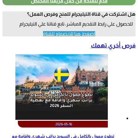
قدم للمنحة من خلال فريقنا المختص
هل اشتركت في قناة التيليجرام للمنح وفرص العمل؟
للحصول علي رابط التقديم المباشر، تابع قناتنا علي التيليجرام
اضغط هنا للانضمام للقناة
فرص أخري تهمك
2026-05-16
تطوع ممول بالكامل في السويد براتب شهري وإقامة مع