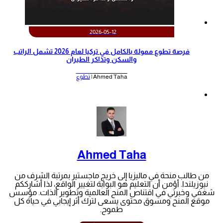
2026-05-12
‫فرصة تطوع ممولة بالكامل في تركيا لعام 2026 تشمل الراتب
والسكن وتذاكر الطيران‬
Ahmed Taha |
تطوع
Ahmed Taha
من طالب منحة في ماليزيا إلى خريج ماجستير بمرتبة الشرف من
نيوزيلندا. أؤمن أن التعليم هو البوابة لتغيير الواقع، لذا أشارككم
شغفي وخبرتي في اقتناص المنح العالمية وتطوير الذات. مؤسس
موقع المنح ومسوق محتوى يسعى لترك أثر إيجابي في حياة كل
طموح.