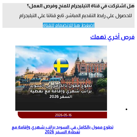
هل اشتركت في قناة التيليجرام للمنح وفرص العمل؟
للحصول علي رابط التقديم المباشر، تابع قناتنا علي التيليجرام
اضغط هنا للانضمام للقناة
فرص أخري تهمك
2026-05-16
تطوع ممول بالكامل في السويد براتب شهري وإقامة مع
تغطية السفر 2026