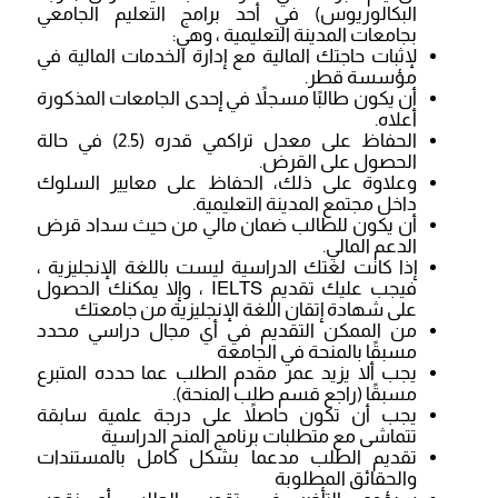
البكالوريوس) في أحد برامج التعليم الجامعي
بجامعات المدينة التعليمية ، وهي:
لإثبات حاجتك المالية مع إدارة الخدمات المالية في
مؤسسة قطر.
أن يكون طالبًا مسجلاً في إحدى الجامعات المذكورة
أعلاه.
الحفاظ على معدل تراكمي قدره (2.5) في حالة
الحصول على القرض.
وعلاوة على ذلك، الحفاظ على معايير السلوك
داخل مجتمع المدينة التعليمية.
أن يكون للطالب ضمان مالي من حيث سداد قرض
الدعم المالي.
إذا كانت لغتك الدراسية ليست باللغة الإنجليزية ،
فيجب عليك تقديم IELTS ، وإلا يمكنك الحصول
على شهادة إتقان اللغة الإنجليزية من جامعتك
من الممكن التقديم في أي مجال دراسي محدد
مسبقًا بالمنحة في الجامعة
يجب ألا يزيد عمر مقدم الطلب عما حدده المتبرع
مسبقًا (راجع قسم طلب المنحة).
يجب أن تكون حاصلاً على درجة علمية سابقة
تتماشى مع متطلبات برنامج المنح الدراسية
تقديم الطلب مدعما بشكل كامل بالمستندات
والحقائق المطلوبة