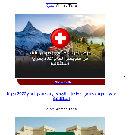
Ahmed Taha |
هجرة
2026-05-14
عرض تدريب صيفي وطويل الأمد في سويسرا لعام 2027 بمزايا
استثنائية
Ahmed Taha |
هجرة