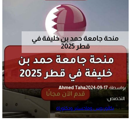
منحة جامعة حمد بن خليفة في
قطر 2025
بواسطة:
2024-09-17
Ahmed Taha
التخصص:
بكالوريوس وماجستير ودكتوراة