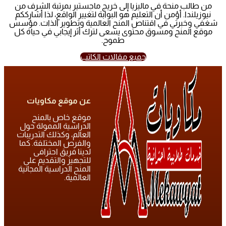
من طالب منحة في ماليزيا إلى خريج ماجستير بمرتبة الشرف من
نيوزيلندا. أؤمن أن التعليم هو البوابة لتغيير الواقع، لذا أشارككم
شغفي وخبرتي في اقتناص المنح العالمية وتطوير الذات. مؤسس
موقع المنح ومسوق محتوى يسعى لترك أثر إيجابي في حياة كل
طموح.
جميع مقالات الكاتب
عن موقع مكاويات
موقع خاص بالمنح
الدراسية الممولة حول
العالم، وكذلك التدريبات
والفرص المختلفة. كما
لدينا فريق احترافى
للتجهيز والتقديم على
المنح الدراسية المجانية
العالمية.