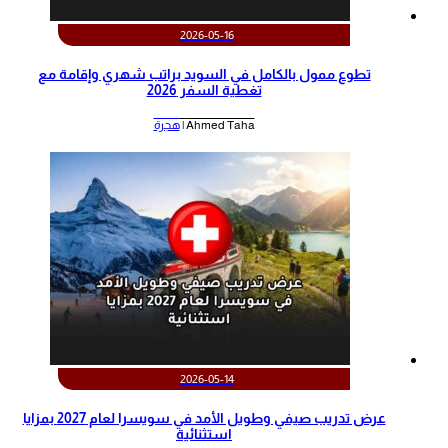
2026-05-16
تطوع ممول بالكامل في السويد براتب شهري وإقامة مع
تغطية السفر 2026
Ahmed Taha |
هجرة
2026-05-14
عرض تدريب صيفي وطويل الأمد في سويسرا لعام 2027 بمزايا
استثنائية