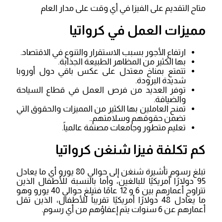
متاح التقديم على الفيزا في أي وقت على مدار العام
مميزات العمل في كرواتيا
ارتفاع الأجور بسبب الاستقرار والتنوع في الاقتصاد.
بها الكثير من المظاهر الطبيعة الجذابة.
تتمتع بمناخ معتدل على عكس باقي دول أوروبا
شديدة البرودة.
توفر العديد من فرص العمل في قطاع السياحة
والضيافة.
تمنح العاملين بها الكثير من المميزات والحقوق التي
تضمن حقوقهم وسلامتهم..
تعليم متطور وجامعات مصنفة عالمياً.
كم تكلفة فيزا شنغن كرواتيا
تبلغ رسوم تأشيرة شنغن إلى حوالي 80 يورو أي ما يعادل
95 دولارًا أمريكيًا للبالغين، وأما بالنسبة للأطفال الذين
تتراوح أعمارهم بين 6 و 12 عامًا فتبلغ حوالي 40 يورو وهو
ما يعادل 48 دولارًا أمريكيًا تقريباً للأطفال، الذين تقل
أعمارهم عن 6 سنوات يتم إعفاؤهم من أي رسوم.