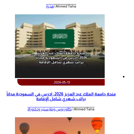
Ahmed Taha |
هجرة
2026-05-13
منحة جامعة الملك عبد العزيز 2026: ادرس في السعودية مجاناً
براتب شهري شامل الإقامة
Ahmed Taha |
بكالوريوس وماجستير ودكتوراة