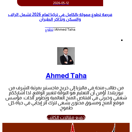
2026-05-12
‫فرصة تطوع ممولة بالكامل في تركيا لعام 2026 تشمل الراتب
والسكن وتذاكر الطيران‬
Ahmed Taha |
تطوع
Ahmed Taha
من طالب منحة في ماليزيا إلى خريج ماجستير بمرتبة الشرف من
نيوزيلندا. أؤمن أن التعليم هو البوابة لتغيير الواقع، لذا أشارككم
شغفي وخبرتي في اقتناص المنح العالمية وتطوير الذات. مؤسس
موقع المنح ومسوق محتوى يسعى لترك أثر إيجابي في حياة كل
طموح.
جميع مقالات الكاتب