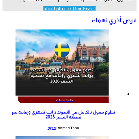
اضغط هنا للانضمام للقناة
فرص أخري تهمك
2026-05-16
تطوع ممول بالكامل في السويد براتب شهري وإقامة مع
تغطية السفر 2026
Ahmed Taha |
هجرة