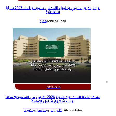
عرض تدريب صيفي وطويل الأمد في سويسرا لعام 2027 بمزايا
استثنائية
Ahmed Taha |
هجرة
2026-05-13
منحة جامعة الملك عبد العزيز 2026: ادرس في السعودية مجاناً
براتب شهري شامل الإقامة
Ahmed Taha |
بكالوريوس وماجستير ودكتوراة