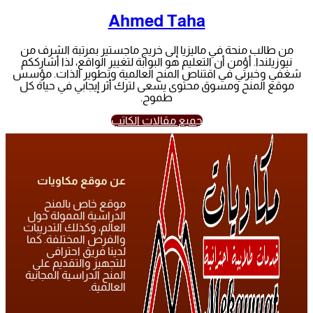
Ahmed Taha
من طالب منحة في ماليزيا إلى خريج ماجستير بمرتبة الشرف من
نيوزيلندا. أؤمن أن التعليم هو البوابة لتغيير الواقع، لذا أشارككم
شغفي وخبرتي في اقتناص المنح العالمية وتطوير الذات. مؤسس
موقع المنح ومسوق محتوى يسعى لترك أثر إيجابي في حياة كل
طموح.
جميع مقالات الكاتب
عن موقع مكاويات
موقع خاص بالمنح
الدراسية الممولة حول
العالم، وكذلك التدريبات
والفرص المختلفة. كما
لدينا فريق احترافى
للتجهيز والتقديم على
المنح الدراسية المجانية
العالمية.