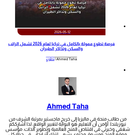
2026-05-12
‫فرصة تطوع ممولة بالكامل في تركيا لعام 2026 تشمل الراتب
والسكن وتذاكر الطيران‬
Ahmed Taha |
تطوع
Ahmed Taha
من طالب منحة في ماليزيا إلى خريج ماجستير بمرتبة الشرف من
نيوزيلندا. أؤمن أن التعليم هو البوابة لتغيير الواقع، لذا أشارككم
شغفي وخبرتي في اقتناص المنح العالمية وتطوير الذات. مؤسس
موقع المنح ومسوق محتوى يسعى لترك أثر إيجابي في حياة كل