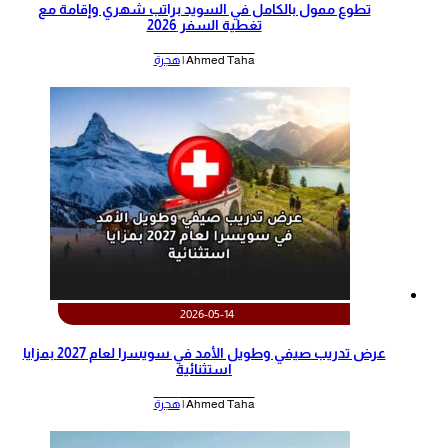
تطوع ممول بالكامل في السويد براتب شهري وإقامة مع
تغطية السفر 2026
Ahmed Taha |
هجرة
2026-05-14
عرض تدريب صيفي وطويل الأمد في سويسرا لعام 2027 بمزايا
استثنائية
Ahmed Taha |
هجرة