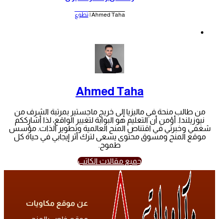
Ahmed Taha |
تطوع
Ahmed Taha
من طالب منحة في ماليزيا إلى خريج ماجستير بمرتبة الشرف من
نيوزيلندا. أؤمن أن التعليم هو البوابة لتغيير الواقع، لذا أشارككم
شغفي وخبرتي في اقتناص المنح العالمية وتطوير الذات. مؤسس
موقع المنح ومسوق محتوى يسعى لترك أثر إيجابي في حياة كل
طموح.
جميع مقالات الكاتب
عن موقع مكاويات