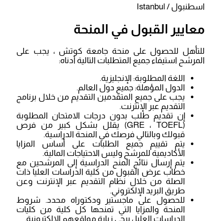
اسطنبول / Istanbul
معايير القبول في المنحة
للتأهل للحصول على منحة جامعة كوتش ، يجب على
المرشح استيفاء جميع المتطلبات التالية أدناه:
اللغة المطلوبة: الإنجليزية.
الدول المؤهلة: جميع دول العالم.
يجب على جميع المتقدمين التقديم من خلال برنامج
التقديم عبر الإنترنت.
إن تقديم طلب بدون درجات الامتحان المطلوبة
(GRE ، TOEFL) يقلل بشكل كبير من فرص
قبولك وبالتالي فرصك في المنحة الدراسية.
يتم تقييم جميع الطلبات على أساس المزايا
الأكاديمية للمرشح وليس الاحتياجات المالية.
يتم إرسال نتائج المنح الدراسية إلى المرشحين مع
خطاب عرض القبول من كلية الدراسات العليا ذات
الصلة من خلال نظام التقديم عبر الإنترنت وعن
طريق البريد الإلكتروني.
للحصول على ماجستير ودكتوراه محدد. شروط
المنحة والمزايا التي تمنحها كل كلية من كليات
الدراسات العليا ، يرجى زيارة مواقعهم الإلكترونية.