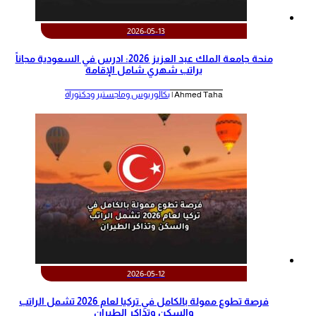
2026-05-13
منحة جامعة الملك عبد العزيز 2026: ادرس في السعودية مجاناً
براتب شهري شامل الإقامة
Ahmed Taha |
بكالوريوس وماجستير ودكتوراة
2026-05-12
‫فرصة تطوع ممولة بالكامل في تركيا لعام 2026 تشمل الراتب
والسكن وتذاكر الطيران‬