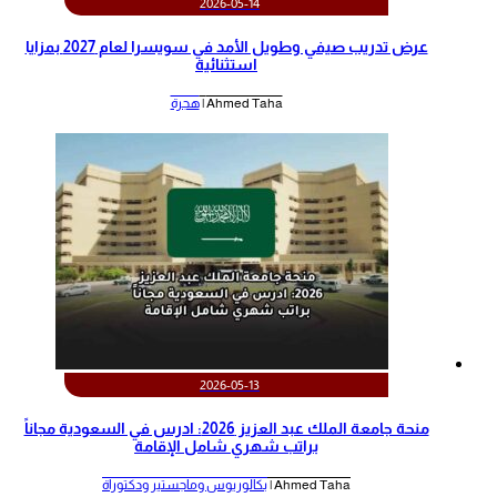
2026-05-14
عرض تدريب صيفي وطويل الأمد في سويسرا لعام 2027 بمزايا
استثنائية
Ahmed Taha |
هجرة
2026-05-13
منحة جامعة الملك عبد العزيز 2026: ادرس في السعودية مجاناً
براتب شهري شامل الإقامة
Ahmed Taha |
بكالوريوس وماجستير ودكتوراة