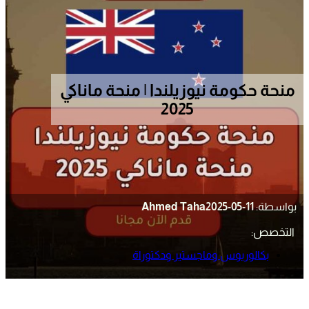
منحة حكومة نيوزيلندا | منحة ماناكي
2025
بواسطة:
2025-05-11
Ahmed Taha
التخصص:
بكالوريوس وماجستير ودكتوراة