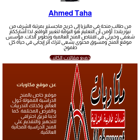
Ahmed Taha
من طالب منحة في ماليزيا إلى خريج ماجستير بمرتبة الشرف من
نيوزيلندا. أؤمن أن التعليم هو البوابة لتغيير الواقع، لذا أشارككم
شغفي وخبرتي في اقتناص المنح العالمية وتطوير الذات. مؤسس
موقع المنح ومسوق محتوى يسعى لترك أثر إيجابي في حياة كل
طموح.
جميع مقالات الكاتب
عن موقع مكاويات
موقع خاص بالمنح
الدراسية الممولة حول
العالم، وكذلك التدريبات
والفرص المختلفة. كما
لدينا فريق احترافى
للتجهيز والتقديم على
المنح الدراسية المجانية
العالمية.