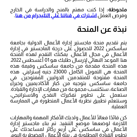
ملحوظة:
إذا كنت مهتم بالمنح والدراسة في الخارج
وفرص العمل
اشترك في قناتنا علي التليجرام من هنا
.
نبذة عن المنحة
يتم تقديم منحة ماجستير إدارة الأعمال الدولية بجامعة
ساسكس 2022 للحصول على درجة الماجستير في إدارة
الأعمال في مجال الأعمال. يمكنك التقدم لهذه المنحة
هنا. الموعد النهائي لإرسال طلبك هو 01 أغسطس 2022.
هذه المنحة مقدمة من جامعة ساسكس وقيمة هذه
المنحة هي التمويل الكامل 23000 جنيه إسترليني. هذه
المنحة مفتوحة للمتقدمين الدوليين المفتوحين. في
جامعة ساسكس بتوجيه من كبار الأكاديميين وخبراء
الصناعة، ستكتسب مجموعة من مهارات الإدارة والقيادة.
ستعمل على تطوير تفكيرك النقدي والاستراتيجي،
وستتعلم تطبيق نظرية الأعمال المتطورة في الممارسة
العملية.
كن قائدًا فعالًا للأعمال ولديك الأفكار المهمة والمهارات
اللازمة لوضعها موضع التنفيذ. تم بناء ماجستير إدارة
الأعمال في ساسكس على أربع ركائز لمساعدتك على
تطوير القيادة المطلوبة في بيئة الأعمال المضطربة اليوم.