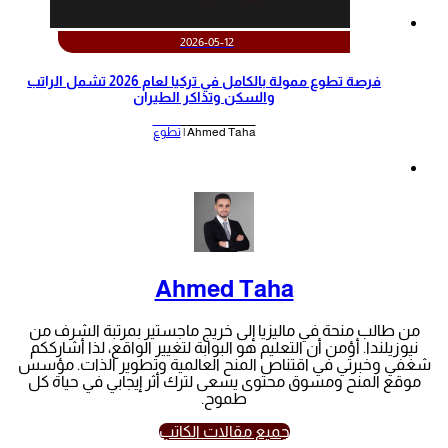
2026-05-12
‫فرصة تطوع ممولة بالكامل في تركيا لعام 2026 تشمل الراتب
والسكن وتذاكر الطيران‬
Ahmed Taha |
تطوع
Ahmed Taha
من طالب منحة في ماليزيا إلى خريج ماجستير بمرتبة الشرف من
نيوزيلندا. أؤمن أن التعليم هو البوابة لتغيير الواقع، لذا أشارككم
شغفي وخبرتي في اقتناص المنح العالمية وتطوير الذات. مؤسس
موقع المنح ومسوق محتوى يسعى لترك أثر إيجابي في حياة كل
طموح.
جميع مقالات الكاتب