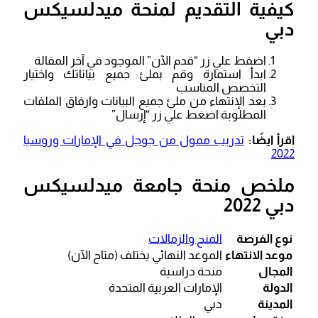
كيفية التقديم لمنحة ميدلسيكس
دبي
اضفط علي زر “قدم الآن” الموجود في آخر المقالة
ابدأ استمارة وقم بملئ جميع بياناتك واختيار
التخصص المناسب
بعد الإنتهاء من ملئ جميع البيانات وارفاق الملفات
المطلوبة اضغط علي زر “إرسال”
اقرأ ايضًا:
تدريب ممول من جوجل في الإمارات وروسيا
2022
ملخص منحة جامعة ميدلسيكس
دبي 2022
نوع الفرصة
المنح والزمالات
موعد الانتهاء
الموعد النهائي يختلف (متاح الآن)
المجال
منحة دراسية
الدولة
الإمارات العربية المتحدة
المدينة
دبي