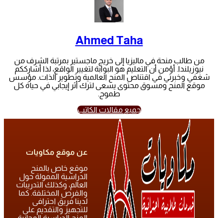
Ahmed Taha
من طالب منحة في ماليزيا إلى خريج ماجستير بمرتبة الشرف من
نيوزيلندا. أؤمن أن التعليم هو البوابة لتغيير الواقع، لذا أشارككم
شغفي وخبرتي في اقتناص المنح العالمية وتطوير الذات. مؤسس
موقع المنح ومسوق محتوى يسعى لترك أثر إيجابي في حياة كل
طموح.
جميع مقالات الكاتب
عن موقع مكاويات
موقع خاص بالمنح
الدراسية الممولة حول
العالم، وكذلك التدريبات
والفرص المختلفة. كما
لدينا فريق احترافى
للتجهيز والتقديم على
المنح الدراسية المجانية