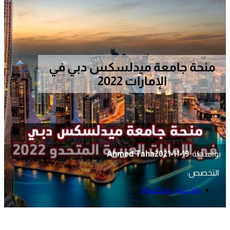
منحة جامعة ميدلسكس دبي في
الإمارات 2022
بواسطة:
2021-11-19
Ahmed Taha
التخصص:
ماجستير ودكتوراة