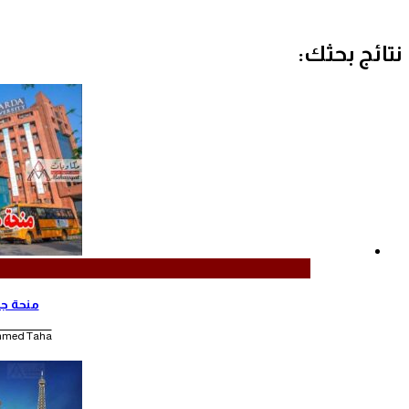
ألمانيا تعلن حاجتها عن 400 ألف مهاجر سنويا
نتائج بحثك:
منحة جام
med Taha |