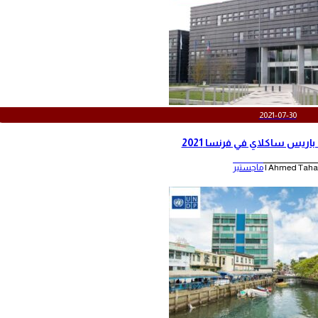
2021-07-30
اريس ساكلاي في فرنسا 2021
Ahmed Taha |
ماجستير