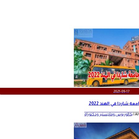
2021-09-17
عة شاردا في الهند 2022
Ah
بكالوريوس وماجستير ودكتوراة