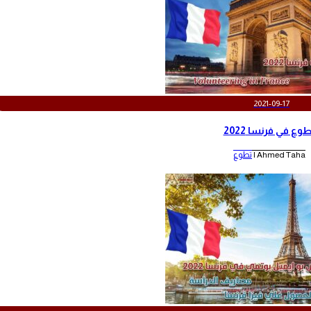
2021-09-17
وع في فرنسا 2022
Ahmed Taha |
تطوع