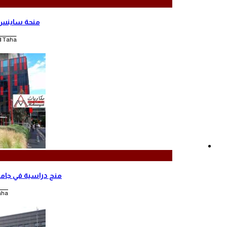
منحة ساينس بو
Taha |
منح دراسية في جامعة س
a |