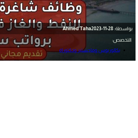
بواسطة:
2023-11-28
Ahmed Taha
التخصص:
بكالوريوس وماجستير ودكتوراة