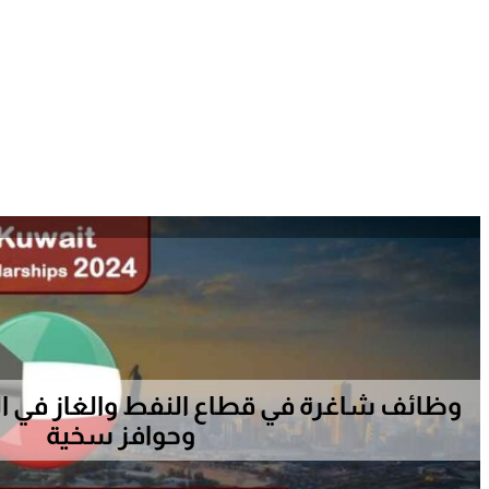
وظائف شاغرة في قطاع النفط والغاز في ال
وحوافز سخية