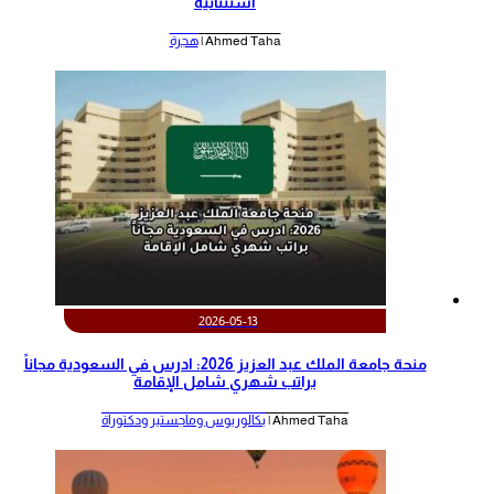
استثنائية
Ahmed Taha |
هجرة
2026-05-13
منحة جامعة الملك عبد العزيز 2026: ادرس في السعودية مجاناً
براتب شهري شامل الإقامة
Ahmed Taha |
بكالوريوس وماجستير ودكتوراة