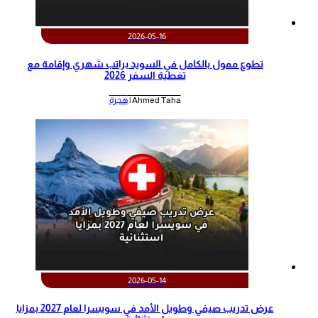
2026-05-16
تطوع ممول بالكامل في السويد براتب شهري وإقامة مع
تغطية السفر 2026
Ahmed Taha |
هجرة
2026-05-14
عرض تدريب صيفي وطويل الأمد في سويسرا لعام 2027 بمزايا