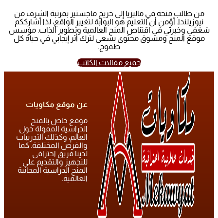
من طالب منحة في ماليزيا إلى خريج ماجستير بمرتبة الشرف من
نيوزيلندا. أؤمن أن التعليم هو البوابة لتغيير الواقع، لذا أشارككم
شغفي وخبرتي في اقتناص المنح العالمية وتطوير الذات. مؤسس
موقع المنح ومسوق محتوى يسعى لترك أثر إيجابي في حياة كل
طموح.
جميع مقالات الكاتب
عن موقع مكاويات
موقع خاص بالمنح
الدراسية الممولة حول
العالم، وكذلك التدريبات
والفرص المختلفة. كما
لدينا فريق احترافى
للتجهيز والتقديم على
المنح الدراسية المجانية
العالمية.