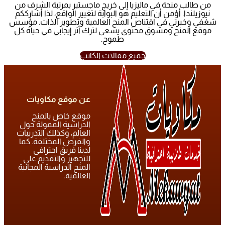
من طالب منحة في ماليزيا إلى خريج ماجستير بمرتبة الشرف من
نيوزيلندا. أؤمن أن التعليم هو البوابة لتغيير الواقع، لذا أشارككم
شغفي وخبرتي في اقتناص المنح العالمية وتطوير الذات. مؤسس
موقع المنح ومسوق محتوى يسعى لترك أثر إيجابي في حياة كل
طموح.
جميع مقالات الكاتب
عن موقع مكاويات
موقع خاص بالمنح
الدراسية الممولة حول
العالم، وكذلك التدريبات
والفرص المختلفة. كما
لدينا فريق احترافى
للتجهيز والتقديم على
المنح الدراسية المجانية
العالمية.