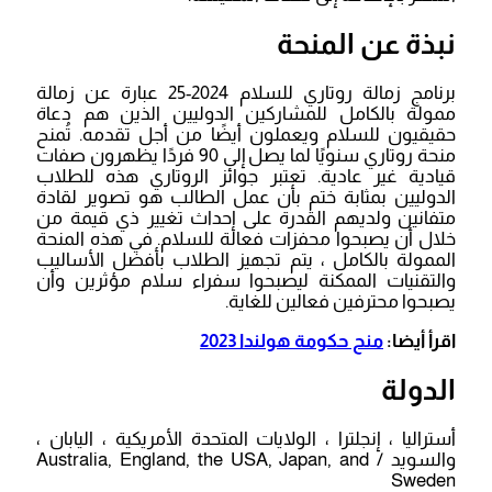
نبذة عن المنحة
برنامج زمالة روتاري للسلام 2024-25 عبارة عن زمالة
ممولة بالكامل للمشاركين الدوليين الذين هم دعاة
حقيقيون للسلام ويعملون أيضًا من أجل تقدمه. تُمنح
منحة روتاري سنويًا لما يصل إلى 90 فردًا يظهرون صفات
قيادية غير عادية. تعتبر جوائز الروتاري هذه للطلاب
الدوليين بمثابة ختم بأن عمل الطالب هو تصوير لقادة
متفانين ولديهم القدرة على إحداث تغيير ذي قيمة من
خلال أن يصبحوا محفزات فعالة للسلام. في هذه المنحة
الممولة بالكامل ، يتم تجهيز الطلاب بأفضل الأساليب
والتقنيات الممكنة ليصبحوا سفراء سلام مؤثرين وأن
يصبحوا محترفين فعالين للغاية.
اقرأ أيضا:
منح حكومة هولندا 2023
الدولة
أستراليا ، إنجلترا ، الولايات المتحدة الأمريكية ، اليابان ،
والسويد / Australia, England, the USA, Japan, and
Sweden