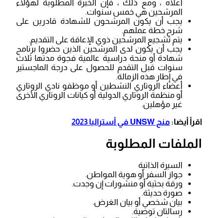
أعلاه ، ومع ذلك ، فإن الخبرة المطلوبة لهؤلاء
المرشحين هي خمس سنوات.
يجب أن يكون المرشحون للشهادة قادرين على
شرح خطة عملهم.
يتم تشجيع المرشحين ذوي الإعاقة على التقديم.
يجب أن يكون لدى المرشحين الذين حضروا برنامج
شهادة أو منحة دراسية عالمية فجوة مدتها ثلاث
سنوات قبل التقدم للحصول على درجة الماجستير
في إطار هذه الزمالة.
أعضاء الروتاري النشطين أو موظفو نادي الروتاري
أو منظمة الروتاري الدولية أو كيانات الروتاري الأخرى
غير مؤهلين.
اقرأ أيضا:
منح UNSW في أستراليا 2023
الملفات المطلوبة
السيرة الذاتية
جواز السفر أو هوية المواطن.
ورقة بحثية أو منشورات إن وجدت.
صورة حديثة.
بيان شخصي أو بيان الغرض.
رسالتان توصية.