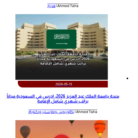
Ahmed Taha |
هجرة
2026-05-13
منحة جامعة الملك عبد العزيز 2026: ادرس في السعودية مجاناً
براتب شهري شامل الإقامة
Ahmed Taha |
بكالوريوس وماجستير ودكتوراة