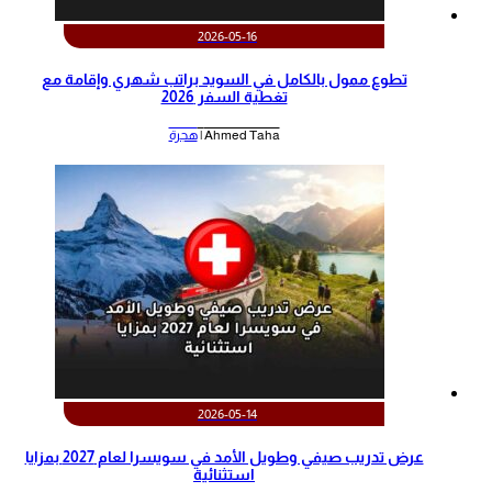
2026-05-16
تطوع ممول بالكامل في السويد براتب شهري وإقامة مع
تغطية السفر 2026
Ahmed Taha |
هجرة
2026-05-14
عرض تدريب صيفي وطويل الأمد في سويسرا لعام 2027 بمزايا
استثنائية