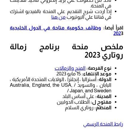
تأكد من حصولك علي بريد إلكتروني لتأكيد تقديمك
في المنحة.
إذا اردت شرح التقديم علي المنحة بالفيديو اشترك
في قناتنا علي اليوتيوب
من هنا
اقرأ أيضا:
وظائف حكومية متاحة في الدول الخليجية
202
3
ملخص منحة برنامج زمالة
روتاري 2023
نوع الفرصة:
المنح والزمالات
موعد الانتهاء:
15 مايو 2023
الدولة:
أستراليا ، إنجلترا ، الولايات المتحدة الأمريكية ،
اليابان ، والسويد / Australia, England, the USA,
Japan, and Sweden /
المدينة:
على أساس البلد
مفتوح ل:
الطلاب الدوليين
المنظم:
روتاري السلام
رابط المنحة الرسمي