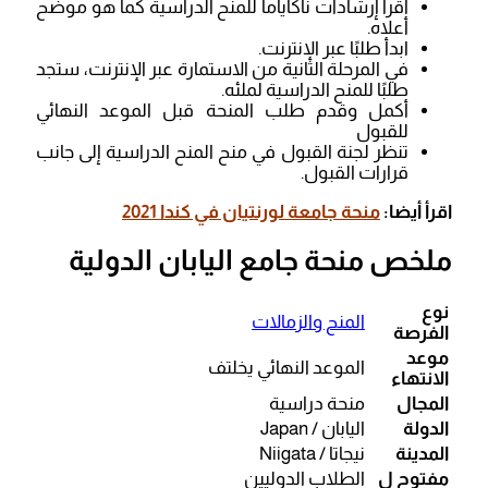
اقرأ إرشادات ناكاياما للمنح الدراسية كما هو موضح
أعلاه.
ابدأ طلبًا عبر الإنترنت.
في المرحلة الثانية من الاستمارة عبر الإنترنت، ستجد
طلبًا للمنح الدراسية لملئه.
أكمل وقدم طلب المنحة قبل الموعد النهائي
للقبول
تنظر لجنة القبول في منح المنح الدراسية إلى جانب
قرارات القبول.
اقرأ أيضا:
منحة جامعة لورنتيان في كندا 2021
ملخص منحة جامع اليابان الدولية
نوع
المنح والزمالات
الفرصة
موعد
الموعد النهائي يخلتف
الانتهاء
المجال
منحة دراسية
الدولة
اليابان / Japan
المدينة
نيجاتا / Niigata
مفتوح ل
الطلاب الدوليين