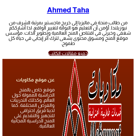
Ahmed Taha
من طالب منحة في ماليزيا إلى خريج ماجستير بمرتبة الشرف من
نيوزيلندا. أؤمن أن التعليم هو البوابة لتغيير الواقع، لذا أشارككم
شغفي وخبرتي في اقتناص المنح العالمية وتطوير الذات. مؤسس
موقع المنح ومسوق محتوى يسعى لترك أثر إيجابي في حياة كل
طموح.
جميع مقالات الكاتب
عن موقع مكاويات
موقع خاص بالمنح
الدراسية الممولة حول
العالم، وكذلك التدريبات
والفرص المختلفة. كما
لدينا فريق احترافى
للتجهيز والتقديم على
المنح الدراسية المجانية
العالمية.