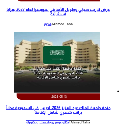
عرض تدريب صيفي وطويل الأمد في سويسرا لعام 2027 بمزايا
استثنائية
Ahmed Taha |
هجرة
2026-05-13
منحة جامعة الملك عبد العزيز 2026: ادرس في السعودية مجاناً
براتب شهري شامل الإقامة
Ahmed Taha |
بكالوريوس وماجستير ودكتوراة