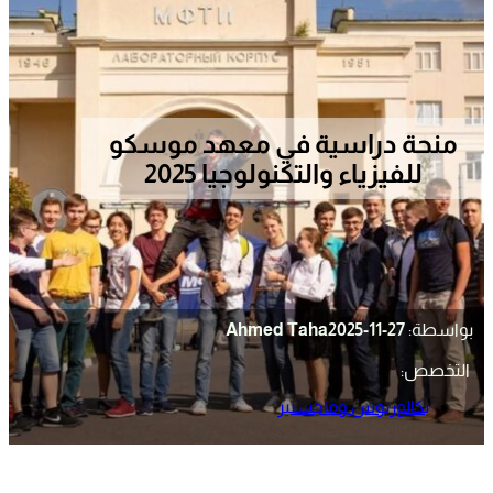
منحة دراسية في معهد موسكو
للفيزياء والتكنولوجيا 2025
بواسطة:
2025-11-27
Ahmed Taha
التخصص:
بكالوريوس وماجستير