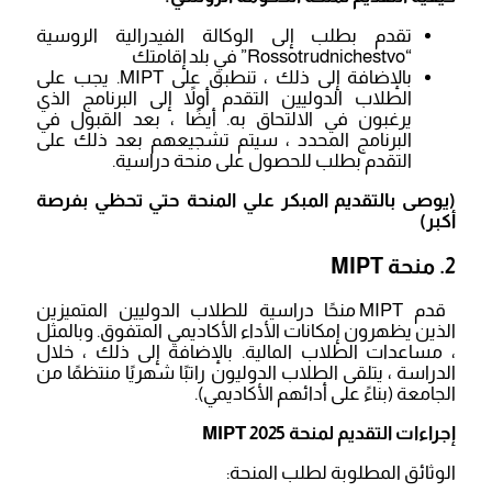
تقدم بطلب إلى الوكالة الفيدرالية الروسية
“Rossotrudnichestvo” في بلد إقامتك
بالإضافة إلى ذلك ، تنطبق على MIPT. يجب على
الطلاب الدوليين التقدم أولاً إلى البرنامج الذي
يرغبون في الالتحاق به. أيضًا ، بعد القبول في
البرنامج المحدد ، سيتم تشجيعهم بعد ذلك على
التقدم بطلب للحصول على منحة دراسية.
(يوصى بالتقديم المبكر علي المنحة حتي تحظي بفرصة
أكبر)
2. منحة MIPT
قدم MIPT منحًا دراسية للطلاب الدوليين المتميزين
الذين يظهرون إمكانات الأداء الأكاديمي المتفوق. وبالمثل
، مساعدات الطلاب المالية. بالإضافة إلى ذلك ، خلال
الدراسة ، يتلقى الطلاب الدوليون راتبًا شهريًا منتظمًا من
الجامعة (بناءً على أدائهم الأكاديمي).
إجراءات التقديم لمنحة MIPT 2025
الوثائق المطلوبة لطلب المنحة: