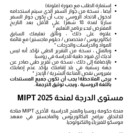
استمارة الطلب مع صورة (ملونة)
أيضا ، نسخة من جواز السفر الذي سيتم استخدامه
لدخول الاتحاد الروسي. يجب أن يكون جواز السفر
ساريًا لمدة 18 شهرًا على الأقل بعد التاريخ
المفترض لبدء برنامج التعليم *
علاوة على ذلك ، وثائق تعليمك السابق
(بكالوريوس / متخصص / دبلوم ماجستير) مع قائمة
المواد والدراسات والدرجات *
وبالمثل ، نسخة من التقرير الطبي تؤكد أنه ليس
لديك أي قيود طبية للدراسة في روسيا.
بالإضافة إلى ذلك ، نسخة من تقرير طبي صادر عن
جهة رسمية في بلد إقامتك يؤكد عدم إصابتك
بفيروس نقص المناعة البشرية / الإيدز *
يرجى الملاحظة! يجب أن تكون جميع المستندات
باللغة الروسية ، ويجب توثيق الترجمة.
مستوى الدرجة لمنحة MIPT 2025
منحة حكومة روسيا والمنح الدراسية الأخرى MIPT متاحة
للالتحاق ببرامج البكالوريوس والماجستير في معهد
موسكو للفيزياء والتكنولوجيا.