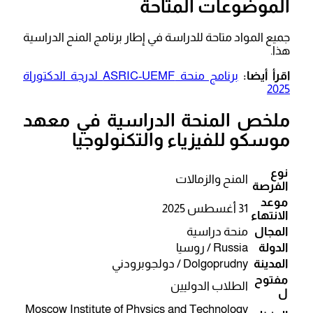
الموضوعات المتاحة
جميع المواد متاحة للدراسة في إطار برنامج المنح الدراسية
هذا.
اقرأ أيضا:
برنامج منحة ASRIC-UEMF لدرجة الدكتوراة
2025
ملخص المنحة الدراسية في معهد
موسكو للفيزياء والتكنولوجيا
نوع
المنح والزمالات
الفرصة
موعد
31 أغسطس 2025
الانتهاء
المجال
منحة دراسية
الدولة
Russia / روسيا
المدينة
Dolgoprudny / دولجوبرودني
مفتوح
الطلاب الدوليين
ل
Moscow Institute of Physics and Technology