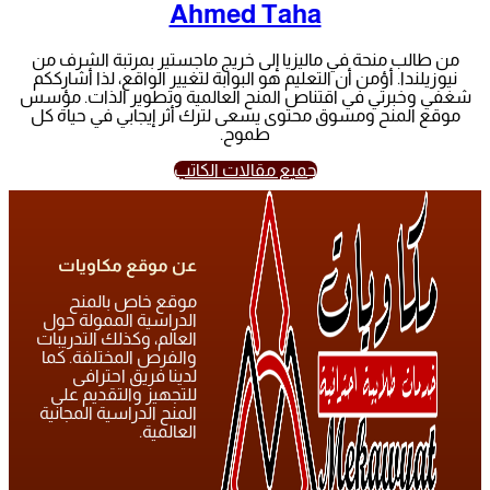
Ahmed Taha
من طالب منحة في ماليزيا إلى خريج ماجستير بمرتبة الشرف من
نيوزيلندا. أؤمن أن التعليم هو البوابة لتغيير الواقع، لذا أشارككم
شغفي وخبرتي في اقتناص المنح العالمية وتطوير الذات. مؤسس
موقع المنح ومسوق محتوى يسعى لترك أثر إيجابي في حياة كل
طموح.
جميع مقالات الكاتب
عن موقع مكاويات
موقع خاص بالمنح
الدراسية الممولة حول
العالم، وكذلك التدريبات
والفرص المختلفة. كما
لدينا فريق احترافى
للتجهيز والتقديم على
المنح الدراسية المجانية
العالمية.