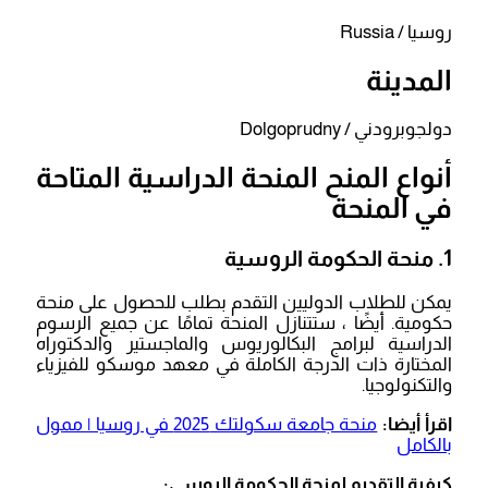
روسيا / Russia
المدينة
دولجوبرودني / Dolgoprudny
أنواع المنح المنحة الدراسية المتاحة
في المنحة
1. منحة الحكومة الروسية
يمكن للطلاب الدوليين التقدم بطلب للحصول على منحة
حكومية. أيضًا ، ستتنازل المنحة تمامًا عن جميع الرسوم
الدراسية لبرامج البكالوريوس والماجستير والدكتوراه
المختارة ذات الدرجة الكاملة في معهد موسكو للفيزياء
والتكنولوجيا.
اقرأ أيضا:
منحة جامعة سكولتك 2025 في روسيا | ممول
بالكامل
كيفية التقديم لمنحة الحكومة الروسي: