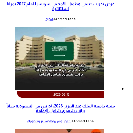
عرض تدريب صيفي وطويل الأمد في سويسرا لعام 2027 بمزايا
استثنائية
Ahmed Taha |
هجرة
2026-05-13
منحة جامعة الملك عبد العزيز 2026: ادرس في السعودية مجاناً
براتب شهري شامل الإقامة
Ahmed Taha |
بكالوريوس وماجستير ودكتوراة