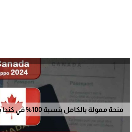
منحة ممولة بالكامل بنسبة 100% في كندا بتأشيرة ممولة 2024