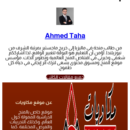
Ahmed Taha
من طالب منحة في ماليزيا إلى خريج ماجستير بمرتبة الشرف من
نيوزيلندا. أؤمن أن التعليم هو البوابة لتغيير الواقع، لذا أشارككم
شغفي وخبرتي في اقتناص المنح العالمية وتطوير الذات. مؤسس
موقع المنح ومسوق محتوى يسعى لترك أثر إيجابي في حياة كل
طموح.
جميع مقالات الكاتب
عن موقع مكاويات
موقع خاص بالمنح
الدراسية الممولة حول
العالم، وكذلك التدريبات
والفرص المختلفة. كما