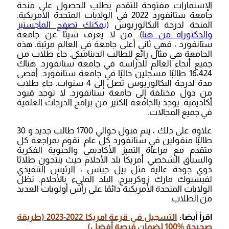
الإستمارات مفتوحة للتقدم بطلب للحصول على منحة
جامعة ستانفورد 2022 في الولايات المتحدة الأمريكية.
المنحة لدرجة البكالوريوس (
يمكنك تصفح الماجستير
والدكتوراه من هنا
). من لا يعرف شيئًا عن جامعة
ستانفورد ، فهي ثاني أعلى جامعة في العالم مرتبة. هذه
الجامعة هي مثال رائع للطالب الديناميكي. جاء طلاب من
جميع أنحاء العالم للدراسة في جامعة ستانفورد. هناك
16،424 طالبًا مسجلين حاليًا في جامعة ستانفورد. أقصى
مدة لدرجة البكالوريوس تصل إلى 4 سنوات. جاء طلاب
من دول مختلفة إلى جامعة ستانفورد. لا توجد قيود
أكاديمية. يوجد بالجامعة الكثير من برامج الدرجات العلمية
في جميع المجالات.
علاوة على ذلك ، يتم قبول حوالي 1700 طالب جديد و 30
طالبًا منقولين في ستانفورد كل عام. نقوم بمراجعة كل
متقدم مع مراعاة التميز الأكاديمي والحيوية الفكرية
والسياق الشخصي. أمريكا بلد الأحلام حيث ينتجون طلابًا
ذوي جودة عالية مثل بيل جيتس ، الرئيس التنفيذي
لفيسبوك مارك زوكربيرج. البلد المليء بالأحلام. تظل
الولايات المتحدة الأمريكية دائمًا على رأس أولويات العديد
من الطلاب.
اقرأ أيضا:
التسجيل في قرعة امريكا 2022-2023 (طريقة
صحيحة %100 لضمان فرصة أفضل)