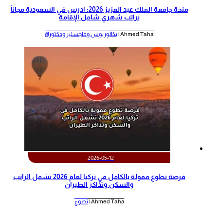
منحة جامعة الملك عبد العزيز 2026: ادرس في السعودية مجاناً
براتب شهري شامل الإقامة
Ahmed Taha |
بكالوريوس وماجستير ودكتوراة
2026-05-12
‫فرصة تطوع ممولة بالكامل في تركيا لعام 2026 تشمل الراتب
والسكن وتذاكر الطيران‬
Ahmed Taha |
تطوع