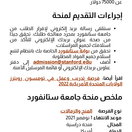
عن 75000 دولار.
إجراءات التقديم لمنحة
ستتلقى رسالة بريد إلكتروني لإقرار الطلب من
جامعة ستانفورد بمجرد معالجة طلبك. تحقق جيدًا
من صحة عنوان بريدك الإلكتروني للتأكد من
استلامك لجميع المراسلات.
تحقق من
بوابة ستانفورد
الخاصة بك بانتظام لتتبع
استلام جميع المواد المطلوبة.
أضف
admission@stanford.edu
إلى دفتر
عناوين بريدك الإلكتروني أو قائمة المرسلين الآمنة.
اقرأ أيضا:
فرصة تدريب وعمل في تومسون رويترز
الولايات المتحدة الأمريكية 2022
ملخص منحة جامعة ستانفورد
نوع الفرصة
المنح والزمالات
موعد الانتهاء
1 نوفمبر 2021
المجال
منحة دراسية
الدولة
أمريكا