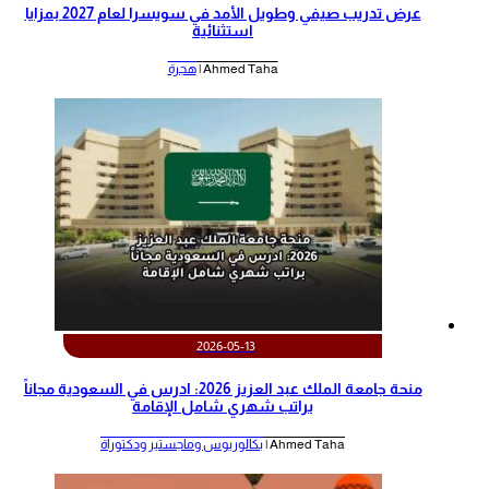
عرض تدريب صيفي وطويل الأمد في سويسرا لعام 2027 بمزايا
استثنائية
Ahmed Taha |
هجرة
2026-05-13
منحة جامعة الملك عبد العزيز 2026: ادرس في السعودية مجاناً
براتب شهري شامل الإقامة
Ahmed Taha |
بكالوريوس وماجستير ودكتوراة