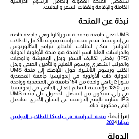
ستغطي المنحة الممولة بالكامل الرسوم الدراسية
الكاملة والإقامة ونفقات السفر والبدلات.
نبذة عن المنحة
UMS تعني جامعة محمدية سوراكارتا وهي جامعة خاصة
في إندونيسيا. تقدم منحة دراسية ممولة بالكامل للطلاب
الدوليين. يمكن للطلاب الالتحاق ببرامج البكالوريوس
والدراسات العليا. اسم المنحة هو منحة الأولوية الدولية
(IPS). يغطي تكاليف السفر وبدل المعيشة والوجبات
والمرتب الشهري ورسوم التعليم والتأمين الصحي وبدل
الكتب ورسوم التأشيرة. حول انتباهك إلى منحة UMS
الدولية ذات الأولوية في إندونيسيا. جامعة المحمدية
سوراكارتا هي واحدة من 164 جامعة في المحمدية وواحدة
من 1890 مؤسسة للتعليم العالي الخاص في إندونيسيا.
في رأيي، سيكون من السهل الحصول على منحة UMS
IPS مقارنة بالمنح الدراسية في البلدان الأخرى. تفاصيل
أوفى مذكورة أدناه.
إقرأ أيضاً:
منحة للدراسة في بلجيكا للطلاب الدوليين
مجانا 202
4
الدولة