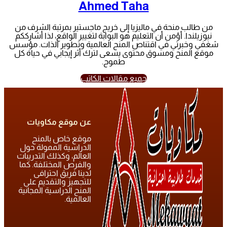
Ahmed Taha
من طالب منحة في ماليزيا إلى خريج ماجستير بمرتبة الشرف من
نيوزيلندا. أؤمن أن التعليم هو البوابة لتغيير الواقع، لذا أشارككم
شغفي وخبرتي في اقتناص المنح العالمية وتطوير الذات. مؤسس
موقع المنح ومسوق محتوى يسعى لترك أثر إيجابي في حياة كل
طموح.
جميع مقالات الكاتب
عن موقع مكاويات
موقع خاص بالمنح
الدراسية الممولة حول
العالم، وكذلك التدريبات
والفرص المختلفة. كما
لدينا فريق احترافى
للتجهيز والتقديم على
المنح الدراسية المجانية
العالمية.