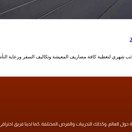
ب شهري لتغطية كافة مصاريف المعيشة وتكاليف السفر ورعاية التأش
ول العالم، وكذلك التدريبات والفرص المختلفة. كما لدينا فريق احترافى لل