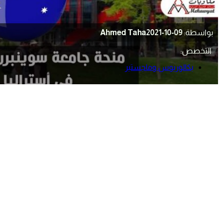
بواسطة:
2021-10-09
Ahmed Taha
التخصص:
بكالوريوس وماجستير