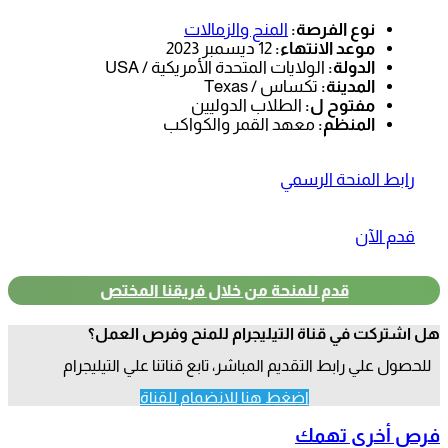
نوع الفرصة:
المنح والزمالات
موعد الانتهاء:
12 ديسمبر 2023
الدولة:
الولايات المتحدة الأمريكية / USA
المدينة:
تكساس / Texas
مفتوح ل:
الطلاب الدوليين
المنظم:
معهد القمر والكواكب
رابط المنحة الرسمي
قدم الآن
قدم للمنحة من خلال فريقنا المختص
هل اشتركت في قناة التيليجرام للمنح وفرص العمل؟
للحصول علي رابط التقديم المباشر، تابع قناتنا علي التيليجرام
اضغط هنا للانضمام للقناة
فرص أخري تهمك