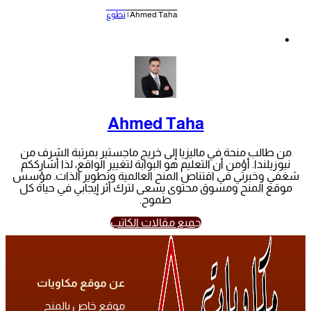
Ahmed Taha |
تطوع
Ahmed Taha
من طالب منحة في ماليزيا إلى خريج ماجستير بمرتبة الشرف من
نيوزيلندا. أؤمن أن التعليم هو البوابة لتغيير الواقع، لذا أشارككم
شغفي وخبرتي في اقتناص المنح العالمية وتطوير الذات. مؤسس
موقع المنح ومسوق محتوى يسعى لترك أثر إيجابي في حياة كل
طموح.
جميع مقالات الكاتب
عن موقع مكاويات
موقع خاص بالمنح