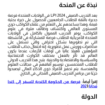
نبذة عن المنحة
يعد التدريب الصيفي LPI 2024 في الولايات المتحدة فرصة
جديرة بالثقة للطلاب الجامعيين للحصول على خبرة بحثية
قيمة. وهذا يساعدهم على التعلم من علماء الكواكب ذوي
المستوى العالمي واكتشاف وظائف مثيرة في علوم
الكواكب. يوفر التدريب الممول بالكامل في الولايات
المتحدة الأمريكية للطلاب فرصة للمشاركة في الأنشطة
التي تم تطويرها بشكل احترافي والتي تشتمل على
محاضرات وورش عمل تطويرية. إنه احتمال جذاب للطلاب
المؤهلين تأهيلا عاليا في أوقات الأزمات عندما يكون
العالم قد تأثر بالفعل بمختلف الكوارث الاجتماعية
والسياسية والاقتصادية والدينية. يتيح هذا التدريب الدولي
للطلاب المتحمسين توسيع آفاقهم في مجالات العلوم
والهندسة. يتم تحفيز الأفراد ذوي الذكاء العالي ليصبحوا
جزءًا من برنامج التدريب الصيفي المجاني في الخارج.
إقرأ أيضاً:
فرصة من الحكومة الكندية للسفر إلى كندا
مجانا 202
3
الدولة