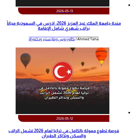
2026-05-13
منحة جامعة الملك عبد العزيز 2026: ادرس في السعودية مجاناً
براتب شهري شامل الإقامة
Ahmed Taha |
بكالوريوس وماجستير ودكتوراة
2026-05-12
‫فرصة تطوع ممولة بالكامل في تركيا لعام 2026 تشمل الراتب
والسكن وتذاكر الطيران‬