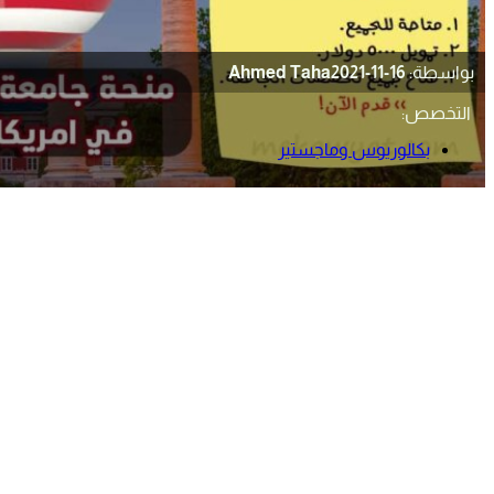
بواسطة:
2021-11-16
Ahmed Taha
التخصص:
بكالوريوس وماجستير