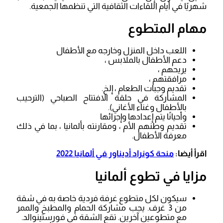
شهريًا في أيام اللقاءات الثقافية التي تنظمها الجمعية.
مهام المتطوع
اللعب داخل المنزل وخارجه مع الأطفال
دعم الأطفال بالملابس ،
يريحهم ،
مرافقتهم ،
تقديم وجبات الطعام ، إلخ.
المشاركة في حلقة الافتتاح الصباحي (الترحيب
بالأطفال وغناء الأغاني).
وأحيانًا يتم إعدادها وإجرائها
تقديم وطنهم الأم ، ومقارنته بألمانيا ، بما في ذلك
معرفة الأطفال.
اقرأ أيضا:
منحة كونراد أديناور في ألمانيا 2022
مزايا في تطوع ألمانيا
سيكون لكل متطوع غرفة فردية خاصة به في شقة
من 3 غرف. يجب مشاركة الحمام والمطبخ والممر
مع متطوعين آخرين. تقع الشقة في فورستينوالد.