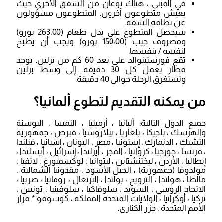
في المبنى ، هناك نوعان من الشقق الأخرى حيث
يعيش متطوعون آخرون. المتطوعون مسؤولون
عن نظافة الشقة.
سيحصل المتطوع على بدل طعام (263،00 يورو)
ومصروف جيب (150،00 يورو) ويجب أن يطبخ
لنفسه / بنفسها.
تقع فورستينوالد على بعد 60 كم من برلين. يوجد
قطار يعمل كل 30 دقيقة. إلى وسط برلين
وتستغرق الرحلة حوالي 40 دقيقة.
من يمكنه التقديم لتطوع ألمانيا؟
جميع الدول التالية: ألبانيا ، أرمينيا ، النمسا ، البوسنة
والهرسك ، بلجيكا ، بلغاريا ، بيلاروسيا ، قبرص ، جمهورية
التشيك ، الدنمارك ، إستونيا ، مصر ، اليونان ، إسبانيا ، فنلندا
، فرنسا ، جورجيا ، كرواتيا ، المجر ، أيرلندا ، إسرائيل ، أيسلندا ،
إيطاليا ، الأردن ، ليختنشتاين ، ليتوانيا ، لوكسمبورغ ، لاتفيا ،
مولدوفا (جمهورية) ، الجبل الأسود ، مقدونيا الشمالية ،
مالطا ، هولندا ، النرويج ، بولندا ، البرتغال ، رومانيا ، صربيا ،
الاتحاد الروسي ، السويد ، سلوفاكيا ، سلوفينيا ، تونس ،
تركيا ، أوكرانيا ، الولايات المتحدة المملكة ، كوسوفو * قرار
الأمم المتحدة ، جزر الكناري.