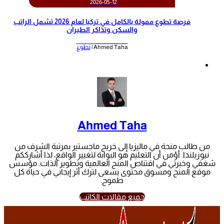
2026-05-12
‫فرصة تطوع ممولة بالكامل في تركيا لعام 2026 تشمل الراتب
والسكن وتذاكر الطيران‬
Ahmed Taha |
تطوع
Ahmed Taha
من طالب منحة في ماليزيا إلى خريج ماجستير بمرتبة الشرف من
نيوزيلندا. أؤمن أن التعليم هو البوابة لتغيير الواقع، لذا أشارككم
شغفي وخبرتي في اقتناص المنح العالمية وتطوير الذات. مؤسس
موقع المنح ومسوق محتوى يسعى لترك أثر إيجابي في حياة كل
طموح.
جميع مقالات الكاتب