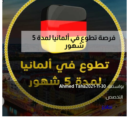
فرصة تطوع في ألمانيا لمدة 5
شهور
بواسطة:
2021-11-30
Ahmed Taha
التخصص:
تطوع