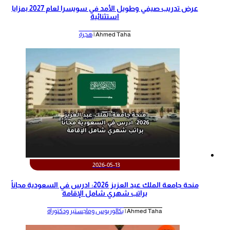
عرض تدريب صيفي وطويل الأمد في سويسرا لعام 2027 بمزايا
استثنائية
Ahmed Taha |
هجرة
2026-05-13
منحة جامعة الملك عبد العزيز 2026: ادرس في السعودية مجاناً
براتب شهري شامل الإقامة
Ahmed Taha |
بكالوريوس وماجستير ودكتوراة