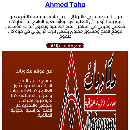
Ahmed Taha
من طالب منحة في ماليزيا إلى خريج ماجستير بمرتبة الشرف من
نيوزيلندا. أؤمن أن التعليم هو البوابة لتغيير الواقع، لذا أشارككم
شغفي وخبرتي في اقتناص المنح العالمية وتطوير الذات. مؤسس
موقع المنح ومسوق محتوى يسعى لترك أثر إيجابي في حياة كل
طموح.
جميع مقالات الكاتب
عن موقع مكاويات
موقع خاص بالمنح
الدراسية الممولة حول
العالم، وكذلك التدريبات
والفرص المختلفة. كما
لدينا فريق احترافى
للتجهيز والتقديم على
المنح الدراسية المجانية
العالمية.