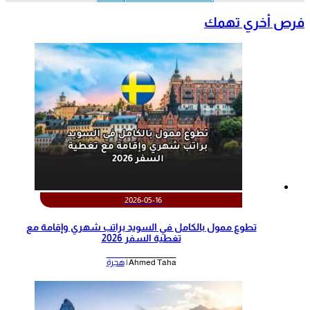
رص أخري تهمك
2026-05-16
تطوع ممول بالكامل في السويد براتب شهري وإقامة مع
تغطية السفر 2026
Ahmed Taha |
هجرة