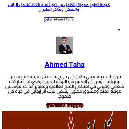
‫فرصة تطوع ممولة بالكامل في تركيا لعام 2026 تشمل الراتب
والسكن وتذاكر الطيران‬
Ahmed Taha |
تطوع
Ahmed Taha
من طالب منحة في ماليزيا إلى خريج ماجستير بمرتبة الشرف من
نيوزيلندا. أؤمن أن التعليم هو البوابة لتغيير الواقع، لذا أشارككم
شغفي وخبرتي في اقتناص المنح العالمية وتطوير الذات. مؤسس
موقع المنح ومسوق محتوى يسعى لترك أثر إيجابي في حياة كل
طموح.
جميع مقالات الكاتب