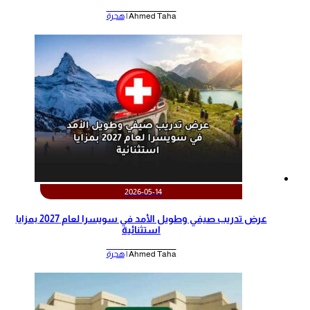
Ahmed Taha |
هجرة
2026-05-14
عرض تدريب صيفي وطويل الأمد في سويسرا لعام 2027 بمزايا
استثنائية
Ahmed Taha |
هجرة