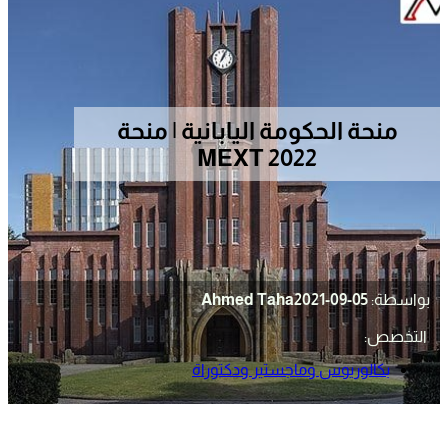
منحة الحكومة اليابانية | منحة
MEXT 2022
بواسطة:
2021-09-05
Ahmed Taha
التخصص:
بكالوريوس وماجستير ودكتوراة