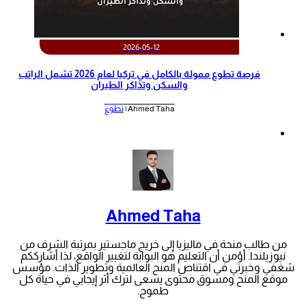
2026-05-12
‫فرصة تطوع ممولة بالكامل في تركيا لعام 2026 تشمل الراتب
والسكن وتذاكر الطيران‬
Ahmed Taha |
تطوع
Ahmed Taha
من طالب منحة في ماليزيا إلى خريج ماجستير بمرتبة الشرف من
نيوزيلندا. أؤمن أن التعليم هو البوابة لتغيير الواقع، لذا أشارككم
شغفي وخبرتي في اقتناص المنح العالمية وتطوير الذات. مؤسس
موقع المنح ومسوق محتوى يسعى لترك أثر إيجابي في حياة كل
طموح.