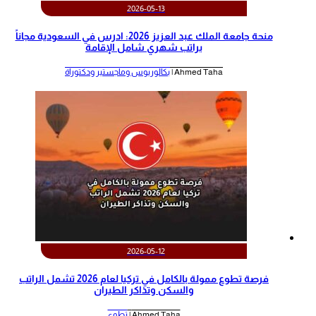
2026-05-13
منحة جامعة الملك عبد العزيز 2026: ادرس في السعودية مجاناً
براتب شهري شامل الإقامة
Ahmed Taha |
بكالوريوس وماجستير ودكتوراة
2026-05-12
‫فرصة تطوع ممولة بالكامل في تركيا لعام 2026 تشمل الراتب
والسكن وتذاكر الطيران‬
Ahmed Taha |
تطوع