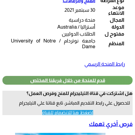
نوع الفرصة
المنح والزمالات
موعد
30 سبتمبر 2021
الانتهاء
المجال
منحة دراسية
الدولة
أستراليا / Australia
مفتوح ل
الطلاب الدوليين
جامعة نوتردام / University of Notre
المنظم
Dame
رابط المنحة الرسمي
قدم للمنحة من خلال فريقنا المختص
هل اشتركت في قناة التيليجرام للمنح وفرص العمل؟
للحصول علي رابط التقديم المباشر، تابع قناتنا علي التيليجرام
اضغط هنا للانضمام للقناة
فرص أخري تهمك