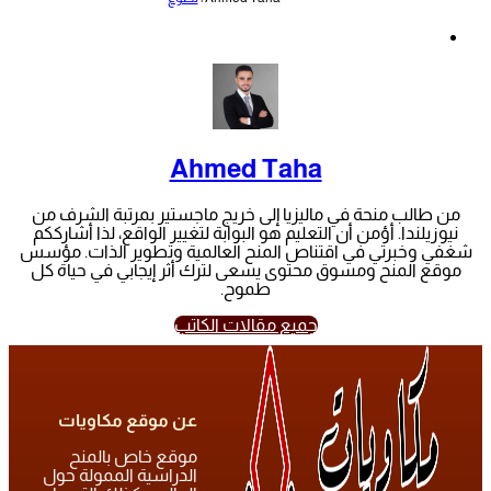
Ahmed Taha
من طالب منحة في ماليزيا إلى خريج ماجستير بمرتبة الشرف من
نيوزيلندا. أؤمن أن التعليم هو البوابة لتغيير الواقع، لذا أشارككم
شغفي وخبرتي في اقتناص المنح العالمية وتطوير الذات. مؤسس
موقع المنح ومسوق محتوى يسعى لترك أثر إيجابي في حياة كل
طموح.
جميع مقالات الكاتب
عن موقع مكاويات
موقع خاص بالمنح
الدراسية الممولة حول