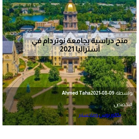
منح دراسية بجامعة نوتردام في
أستراليا 2021
بواسطة:
2021-08-09
Ahmed Taha
التخصص:
بكالوريوس وماجستير